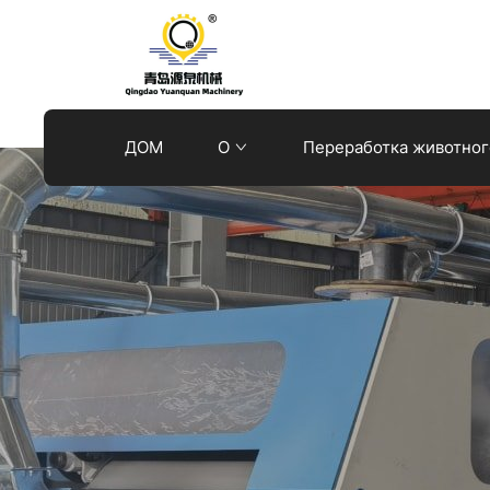
Qingdao
Yuanquan
Machinery
ДОМ
О
Переработка животног
Co.,Ltd