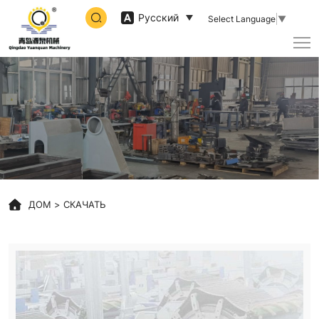
Qingdao
Русский
Select Language
▼
Yuanquan
Machinery
Co.,Ltd
ДОМ
СКАЧАТЬ